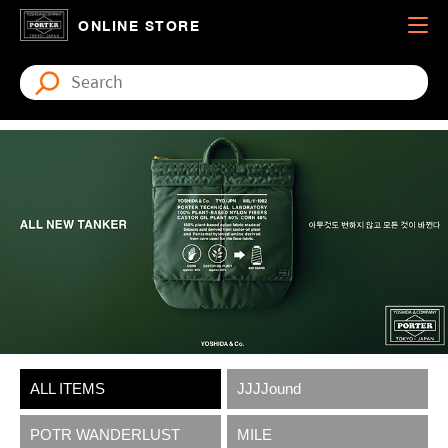
ONLINE STORE
ALL ITEMS
JJJJound
POTR WANDERLUST
MILE