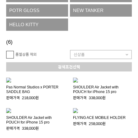
POTR GLOSS
NEW TANKER
HELLO KITTY
(6)
품절상품 제외
검색조건선택
Pas Normal Studios x PORTER
SHOULDER Air Jacket with
SADDLE BAG
POUCH for iPhone 15 pro
판매가격
218,000원
판매가격
338,000원
SHOULDER Air Jacket with
FLYING ACE MOBILE HOLDER
POUCH for iPhone 15 pro
판매가격
258,000원
판매가격
338,000원