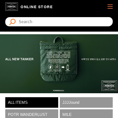
ONLINE STORE
ALL ITEMS
JJJJound
POTR WANDERLUST
MILE