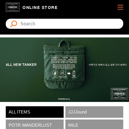
ONLINE STORE
ALL ITEMS
JJJJound
POTR WANDERLUST
MILE