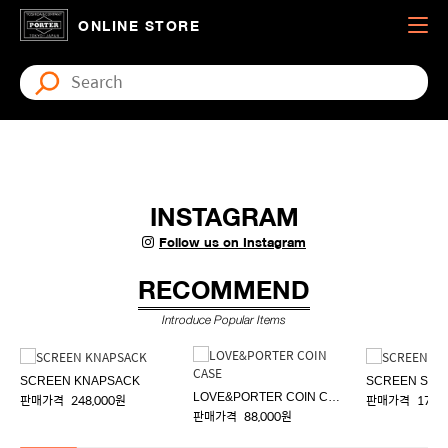
ONLINE STORE
INSTAGRAM
Follow us on Instagram
RECOMMEND
Introduce Popular Items
SCREEN KNAPSACK
SCREEN SAC
LOVE&PORTER COIN CASE
판매가격
248,000원
판매가격
178,
판매가격
88,000원