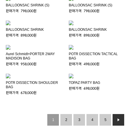
BALLOONSAC SHRINK (S)
BALLOONSAC SHRINK (S)
판매가격
798,000원
판매가격
798,000원
BALLOONSAC SHRINK
BALLOONSAC SHRINK
판매가격
898,000원
판매가격
898,000원
Aurel Schmidt×PORTER 2WAY
POTR DISSECTION TACTICAL
MADISON BAG
BAG
판매가격
958,000원
판매가격
498,000원
POTR DISSECTION SHOULDER
TOPAZ PARTY BAG
BAG
판매가격
698,000원
판매가격
678,000원
1
2
3
4
5