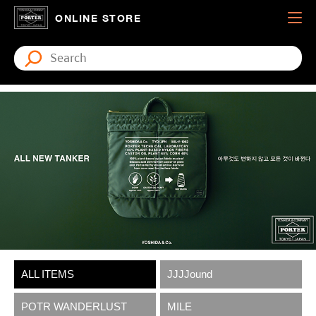
ONLINE STORE
ALL ITEMS
JJJJound
POTR WANDERLUST
MILE