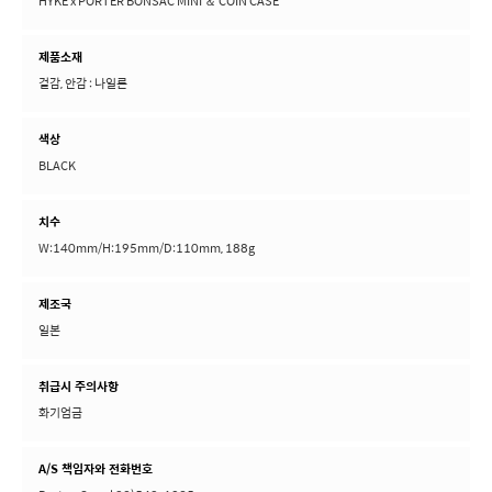
HYKE x PORTER BONSAC MINI ＆ COIN CASE
제품소재
겉감, 안감 : 나일론
색상
BLACK
치수
W:140mm/H:195mm/D:110mm, 188g
제조국
일본
취급시 주의사항
화기엄금
A/S 책임자와 전화번호