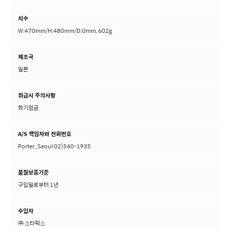
치수
W:470mm/H:480mm/D:0mm, 602g
제조국
일본
취급시 주의사항
화기엄금
A/S 책임자와 전화번호
Porter_Seoul 02)540-1935
품질보증기준
구입일로부터 1년
수입자
㈜ 스타럭스