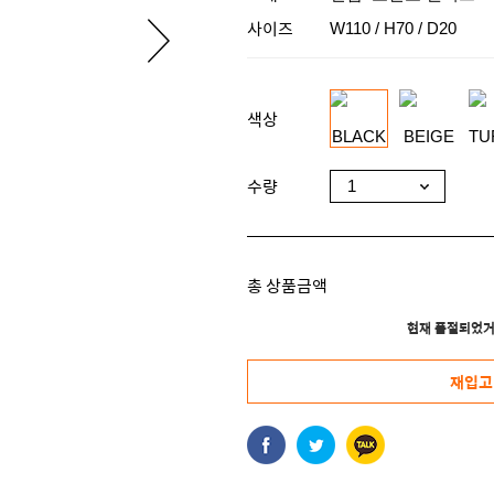
사이즈
W110 / H70 / D20
색상
수량
총 상품금액
현재 품절되었거
재입고