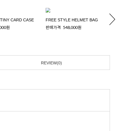
 TINY CARD CASE
FREE STYLE HELMET BAG
FREE 
,000원
판매가격
548,000원
판매가
REVIEW(0)