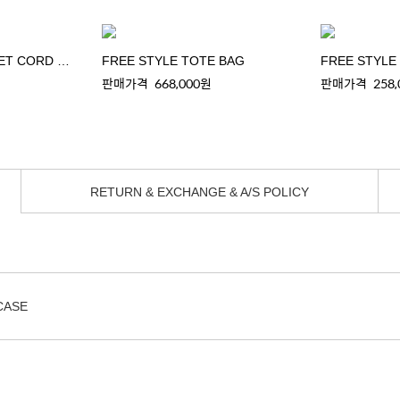
FREE STYLE POCKET CORD WALLET
FREE STYLE TOTE BAG
FREE STYLE
판매가격
668,000원
판매가격
258
RETURN & EXCHANGE & A/S POLICY
CASE