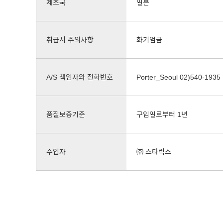
제조국
일본
취급시 주의사항
화기엄금
A/S 책임자와 전화번호
Porter_Seoul 02)540-1935
품질보증기준
구입일로부터 1년
수입자
㈜ 스타럭스