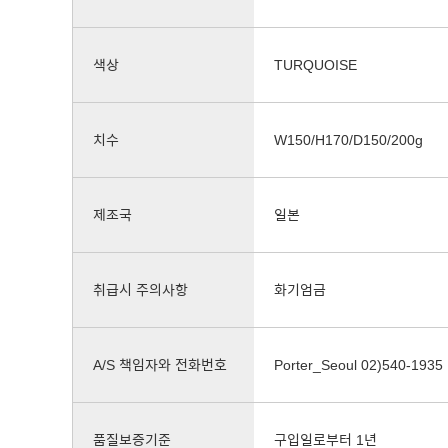
색상
TURQUOISE
치수
W150/H170/D150/200g
제조국
일본
취급시 주의사항
화기엄금
A/S 책임자와 전화번호
Porter_Seoul 02)540-1935
품질보증기준
구입일로부터 1년