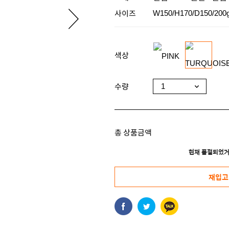
사이즈
W150/H170/D150/200
색상
수량
총 상품금액
현재 품절되었거
재입고