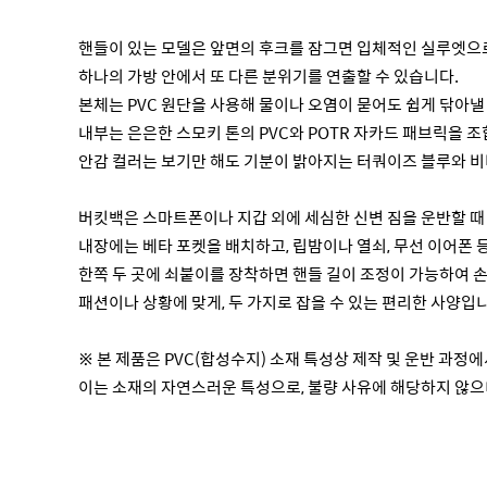
핸들이 있는 모델은 앞면의 후크를 잠그면 입체적인 실루엣으로
하나의 가방 안에서 또 다른 분위기를 연출할 수 있습니다.
본체는 PVC 원단을 사용해 물이나 오염이 묻어도 쉽게 닦아낼
내부는 은은한 스모키 톤의 PVC와 POTR 자카드 패브릭을 조
안감 컬러는 보기만 해도 기분이 밝아지는 터쿼이즈 블루와 비
버킷백은 스마트폰이나 지갑 외에 세심한 신변 짐을 운반할 때
내장에는 베타 포켓을 배치하고, 립밤이나 열쇠, 무선 이어폰 
한쪽 두 곳에 쇠붙이를 장착하면 핸들 길이 조정이 가능하여 
패션이나 상황에 맞게, 두 가지로 잡을 수 있는 편리한 사양입
※ 본 제품은 PVC(합성수지) 소재 특성상 제작 및 운반 과정
이는 소재의 자연스러운 특성으로, 불량 사유에 해당하지 않으