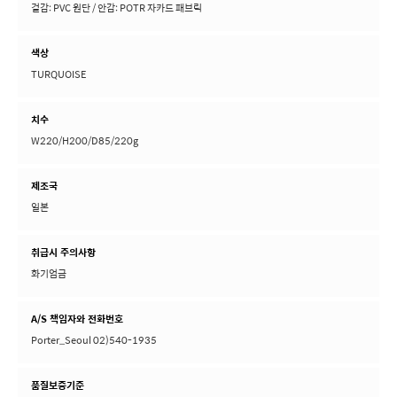
겉감: PVC 원단 / 안감: POTR 자카드 패브릭
색상
TURQUOISE
치수
W220/H200/D85/220g
제조국
일본
취급시 주의사항
화기엄금
A/S 책임자와 전화번호
Porter_Seoul 02)540-1935
품질보증기준