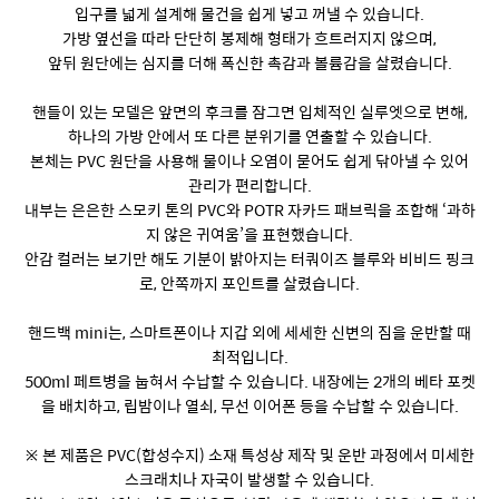
입구를 넓게 설계해 물건을 쉽게 넣고 꺼낼 수 있습니다.
가방 옆선을 따라 단단히 봉제해 형태가 흐트러지지 않으며,
앞뒤 원단에는 심지를 더해 폭신한 촉감과 볼륨감을 살렸습니다.
핸들이 있는 모델은 앞면의 후크를 잠그면 입체적인 실루엣으로 변해,
하나의 가방 안에서 또 다른 분위기를 연출할 수 있습니다.
본체는 PVC 원단을 사용해 물이나 오염이 묻어도 쉽게 닦아낼 수 있어
관리가 편리합니다.
내부는 은은한 스모키 톤의 PVC와 POTR 자카드 패브릭을 조합해 ‘과하
지 않은 귀여움’을 표현했습니다.
안감 컬러는 보기만 해도 기분이 밝아지는 터쿼이즈 블루와 비비드 핑크
로, 안쪽까지 포인트를 살렸습니다.
핸드백 mini는, 스마트폰이나 지갑 외에 세세한 신변의 짐을 운반할 때
최적입니다.
500ml 페트병을 눕혀서 수납할 수 있습니다. 내장에는 2개의 베타 포켓
을 배치하고, 립밤이나 열쇠, 무선 이어폰 등을 수납할 수 있습니다.
※ 본 제품은 PVC(합성수지) 소재 특성상 제작 및 운반 과정에서 미세한
스크래치나 자국이 발생할 수 있습니다.