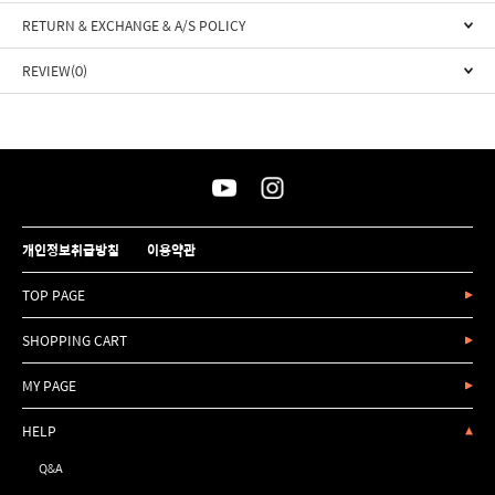
RETURN & EXCHANGE & A/S POLICY
REVIEW(0)
개인정보취급방침
이용약관
TOP PAGE
SHOPPING CART
MY PAGE
HELP
Q&A