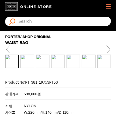
ONLINE STORE
PORTER/ SHOP ORIGINAL
WAIST BAG
Product No:PT-381-19753PT50
판매가격
598,000원
소재
NYLON
사이즈
W:220mm/H:140mm/D:110mm