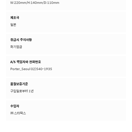
W:220mm/H:140mm/D:110mm
제조국
일본
취급시 주의사항
화기엄금
A/S 책임자와 전화번호
Porter_Seoul 02)540-1935
품질보증기준
구입일로부터 1년
수입자
㈜ 스타럭스