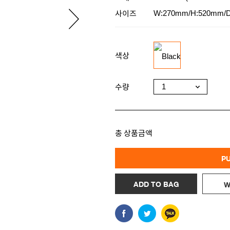
사이즈
W:270mm/H:520mm/
색상
수량
총 상품금액
P
ADD TO BAG
W