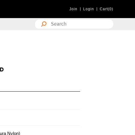
Join
Login
Cart(0)
ID
ra Nylon)