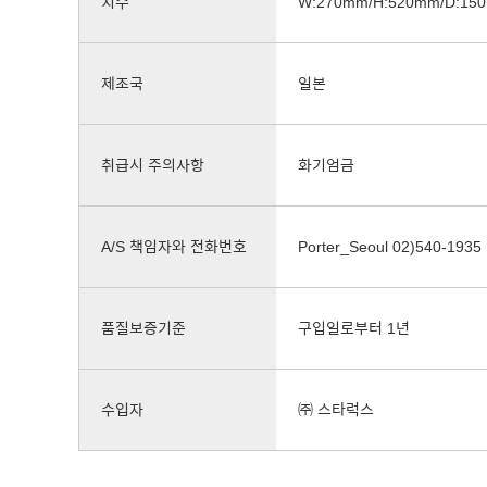
치수
W:270mm/H:520mm/D:15
제조국
일본
취급시 주의사항
화기엄금
A/S 책임자와 전화번호
Porter_Seoul 02)540-1935
품질보증기준
구입일로부터 1년
수입자
㈜ 스타럭스