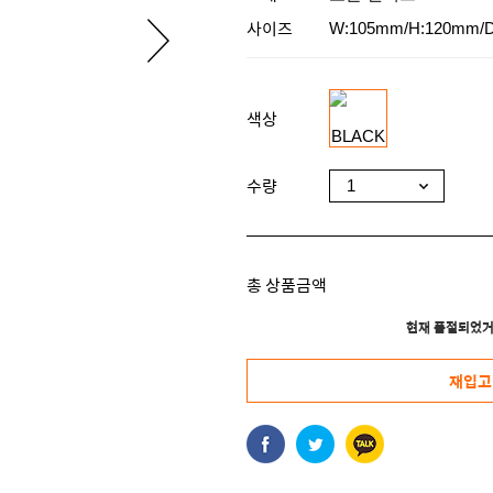
사이즈
W:105mm/H:120mm/
색상
수량
총 상품금액
현재 품절되었거
재입고