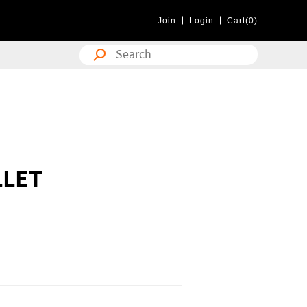
Join
Login
Cart(0)
LLET