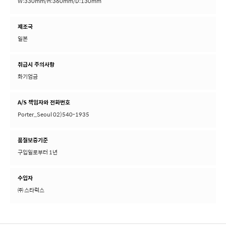
W:330mm/H:360mm/D:130mm
제조국
일본
취급시 주의사항
화기엄금
A/S 책임자와 전화번호
Porter_Seoul 02)540-1935
품질보증기준
구입일로부터 1년
수입자
㈜ 스타럭스