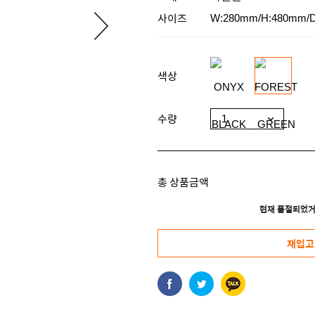
사이즈
W:280mm/H:480mm/
색상
수량
총 상품금액
현재 품절되었거
재입고