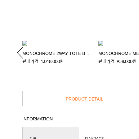
CK
MONOCHROME 2WAY TOTE BAG
판매가격
1,018,000원
판매가격
958,000원
PRODUCT DETAIL
INFORMATION
종류
DAYPACK