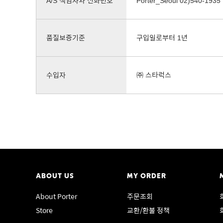
A/S 책임자와 전화번호
Porter_Seoul 02)540-1935
품질보증기준
구입일로부터 1년
수입자
㈜ 스타럭스
ABOUT US
MY ORDER
About Porter
주문조회
Store
교환/환불 정책