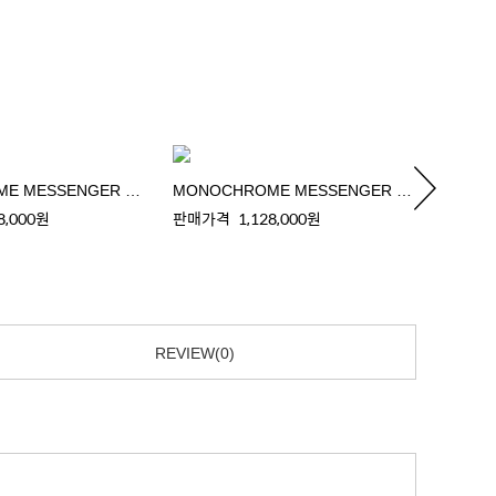
MONOCHROME MESSENGER BAG
MONOCHROME MESSENGER BAG
MONO
8,000원
판매가격
1,128,000원
판매가
REVIEW(0)