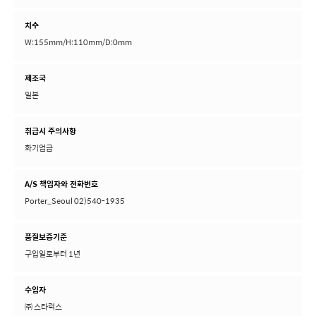
치수
W:155mm/H:110mm/D:0mm
제조국
일본
취급시 주의사항
화기엄금
A/S 책임자와 전화번호
Porter_Seoul 02)540-1935
품질보증기준
구입일로부터 1년
수입자
㈜ 스타럭스