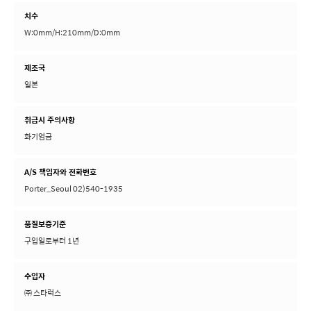
치수
W:0mm/H:210mm/D:0mm
제조국
일본
취급시 주의사항
화기엄금
A/S 책임자와 전화번호
Porter_Seoul 02)540-1935
품질보증기준
구입일로부터 1년
수입자
㈜ 스타럭스