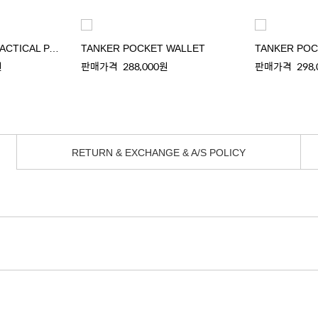
TANKER COYOTE TACTICAL PACK
TANKER POCKET WALLET
TANKER POC
원
판매가격
288,000원
판매가격
298
RETURN & EXCHANGE & A/S POLICY