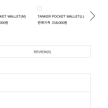
KET WALLET(M)
TANKER POCKET WALLET(L)
TANKE
,000원
판매가격
318,000원
판매가
REVIEW(0)