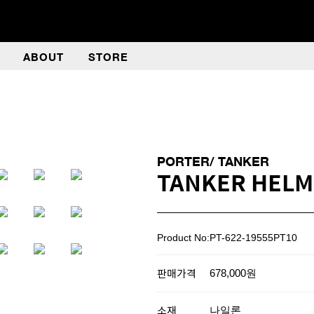
ABOUT
STORE
PORTER/ TANKER
TANKER HELM
Product No:PT-622-19555PT10
판매가격
678,000원
소재
나일론