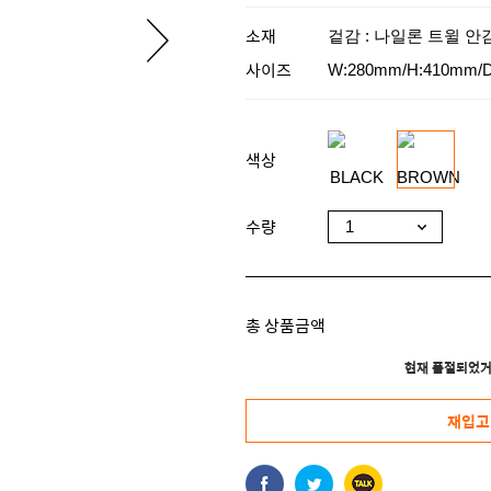
소재
겉감 : 나일론 트윌 안
사이즈
W:280mm/H:410mm/
색상
수량
총 상품금액
현재 품절되었거
재입고