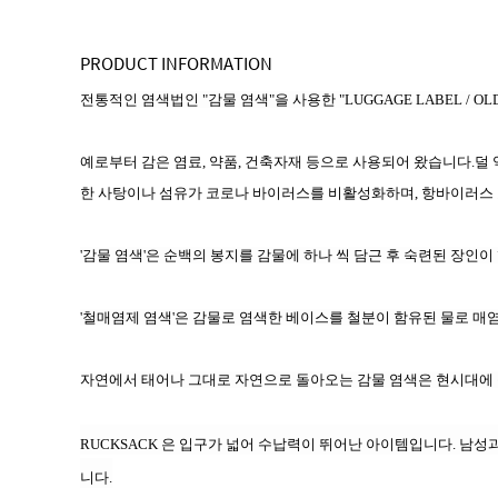
PRODUCT INFORMATION
전통적인 염색법인 "감물 염색"을 사용한 "LUGGAGE LABEL / O
예로부터 감은 염료
,
약품
,
건축자재 등으로 사용되어 왔습니다
.
덜 
한 사탕이나 섬유가 코로나 바이러스를 비활성화하며
,
항바이러스 
'감물 염색'은 순백의 봉지를 감물에 하나 씩 담근 후 숙련된 장
'철매염제 염색'은 감물로 염색한 베이스를 철분이 함유된 물로 매
자연에서 태어나 그대로 자연으로 돌아오는 감물 염색은 현시대에 
RUCKSACK 은 입구가 넓어 수납력이 뛰어난 아이템입니다. 남성
니다.