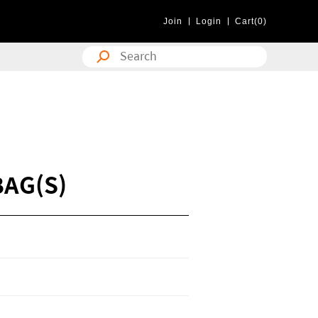
Join
Login
Cart(0)
BAG(S)