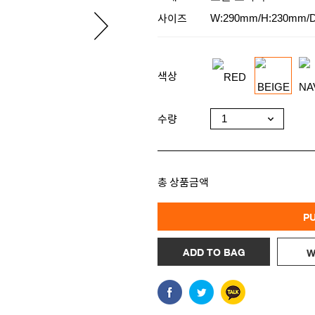
사이즈
W:290mm/H:230mm/
색상
수량
총 상품금액
P
ADD TO BAG
W