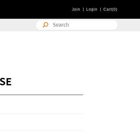
Join
Login
Cart(0)
ASE