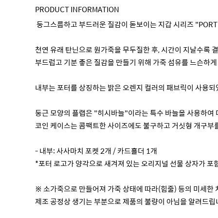
PRODUCT INFORMATION
둥그스름하고 부드러운 질감이 돋보이는 지갑 시리즈 "PORTER
천연 유래 탄닌으로 원가죽을 무두질한 후, 시간이 지날수록 
부드럽고 기분 좋은 질감을 만들기 위해 가죽 섬유를 느슨하게
내부는 포터를 상징하는 밝은 오렌지 컬러의 패브릭이 사용되
둥근 모양의 플랩은 "히시바늘"이라는 특수 바늘을 사용하여 
코인 케이스는 콤팩트한 사이즈에도 불구하고 거싯형 개구부를 
- 내부: 사사마치 포켓 2개 / 카드홀더 1개
*포터 로고가 양각으로 새겨져 있는 오리지널 선물 상자가 포
※ 소가죽으로 만들어져 가죽 상태에 따라(힘줄) 등의 미세한
제조 공정상 생기는 부분으로 제품의 불량이 아님을 알려드립