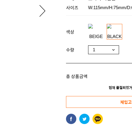
사이즈
W:115mm/H:75mm/D
색상
수량
총 상품금액
현재 품절되었거
재입고