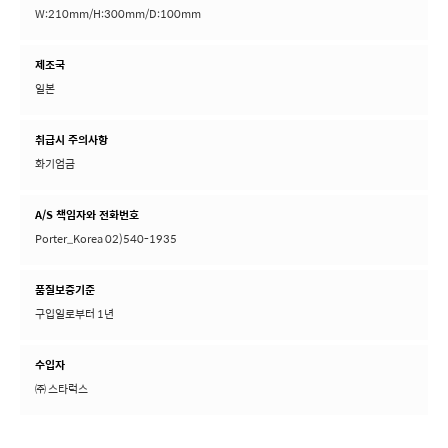
W:210mm/H:300mm/D:100mm
제조국
일본
취급시 주의사항
화기엄금
A/S 책임자와 전화번호
Porter_Korea 02)540-1935
품질보증기준
구입일로부터 1년
수입자
㈜ 스타럭스