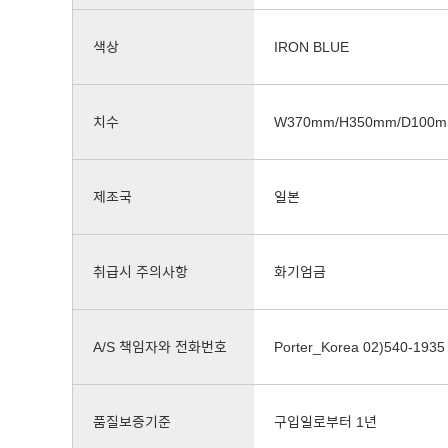
색상
IRON BLUE
치수
W370mm/H350mm/D100
제조국
일본
취급시 주의사항
화기엄금
A/S 책임자와 전화번호
Porter_Korea 02)540-1935
품질보증기준
구입일로부터 1년