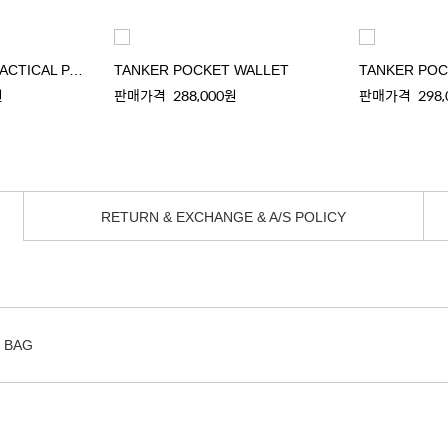
TANKER COYOTE TACTICAL PACK
TANKER POCKET WALLET
TANKER POC
원
판매가격
288,000원
판매가격
298
RETURN & EXCHANGE & A/S POLICY
 BAG