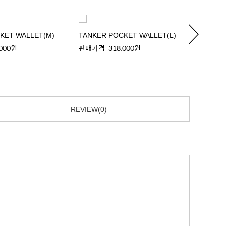
KET WALLET(M)
TANKER POCKET WALLET(L)
TANKE
,000원
판매가격
318,000원
판매가
REVIEW(0)