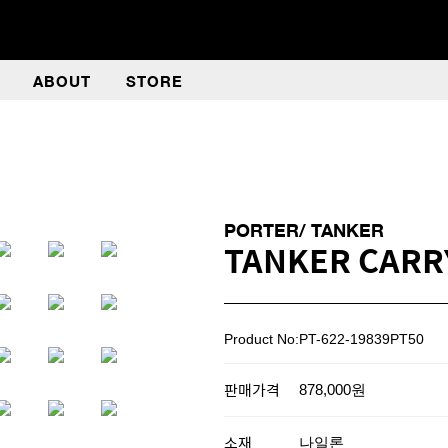
ABOUT
STORE
PORTER/ TANKER
TANKER CARR
Product No:PT-622-19839PT50
판매가격
878,000원
소재
나일론