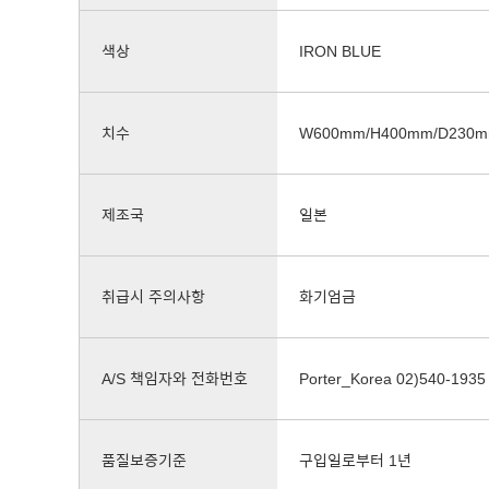
색상
IRON BLUE
치수
W600mm/H400mm/D230
제조국
일본
취급시 주의사항
화기엄금
A/S 책임자와 전화번호
Porter_Korea 02)540-1935
품질보증기준
구입일로부터 1년