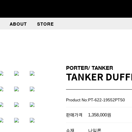
ABOUT
STORE
PORTER/ TANKER
TANKER DUFFL
Product No:PT-622-19552PT50
판매가격
1,358,000원
소재
나일론