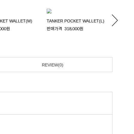
KET WALLET(M)
TANKER POCKET WALLET(L)
TANKE
,000원
판매가격
318,000원
판매가
REVIEW(0)