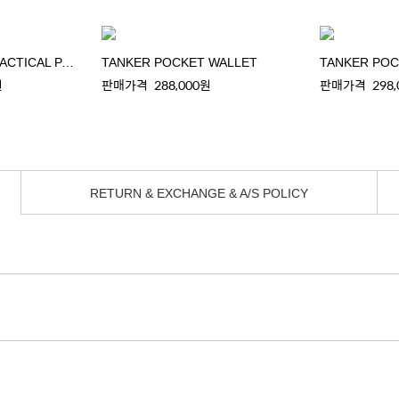
TANKER COYOTE TACTICAL PACK
TANKER POCKET WALLET
TANKER POC
원
판매가격
288,000원
판매가격
298
RETURN & EXCHANGE & A/S POLICY