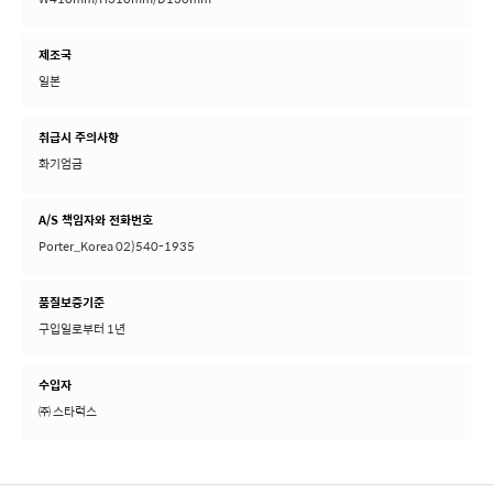
제조국
일본
취급시 주의사항
화기엄금
A/S 책임자와 전화번호
Porter_Korea 02)540-1935
품질보증기준
구입일로부터 1년
수입자
㈜ 스타럭스