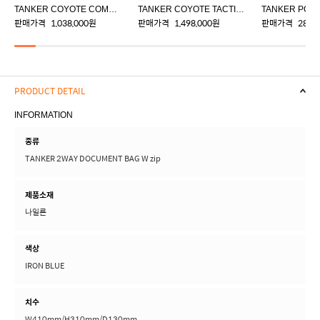
TANKER COYOTE COMMUNICATOR BAG
TANKER COYOTE TACTICAL PACK
판매가격
1,038,000원
판매가격
1,498,000원
판매가격
288,
PRODUCT DETAIL
INFORMATION
종류
TANKER 2WAY DOCUMENT BAG W zip
제품소재
나일론
색상
IRON BLUE
치수
W410mm/H310mm/D130mm