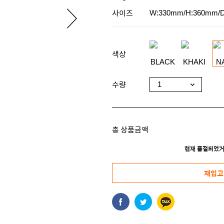
사이즈
W:330mm/H:360mm/
색상
수량
총 상품금액
현재 품절되었거
재입고