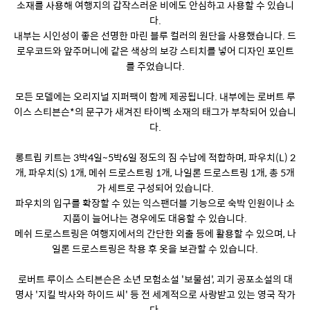
소재를 사용해 여행지의 갑작스러운 비에도 안심하고 사용할 수 있습니
다.
내부는 시인성이 좋은 선명한 마린 블루 컬러의 원단을 사용했습니다. 드
로우코드와 앞주머니에 같은 색상의 보강 스티치를 넣어 디자인 포인트
를 주었습니다.
모든 모델에는 오리지널 지퍼팩이 함께 제공됩니다. 내부에는 로버트 루
이스 스티븐슨*의 문구가 새겨진 타이벡 소재의 태그가 부착되어 있습니
다.
롱트립 키트는 3박4일~5박6일 정도의 짐 수납에 적합하며, 파우치(L) 2
개, 파우치(S) 1개, 메쉬 드로스트링 1개, 나일론 드로스트링 1개, 총 5개
가 세트로 구성되어 있습니다.
파우치의 입구를 확장할 수 있는 익스팬더블 기능으로 숙박 인원이나 소
지품이 늘어나는 경우에도 대응할 수 있습니다.
메쉬 드로스트링은 여행지에서의 간단한 외출 등에 활용할 수 있으며, 나
일론 드로스트링은 착용 후 옷을 보관할 수 있습니다.
로버트 루이스 스티븐슨은 소년 모험소설 '보물섬', 괴기 공포소설의 대
명사 '지킬 박사와 하이드 씨' 등 전 세계적으로 사랑받고 있는 영국 작가
다.