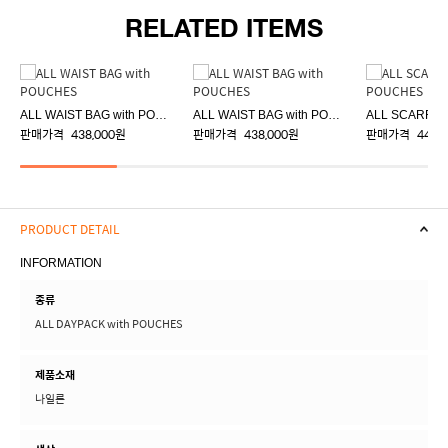
RELATED ITEMS
ALL WAIST BAG with POUCHES
ALL WAIST BAG with POUCHES
판매가격
438,000원
판매가격
438,000원
판매가격
448,
PRODUCT DETAIL
INFORMATION
종류
ALL DAYPACK with POUCHES
제품소재
나일론