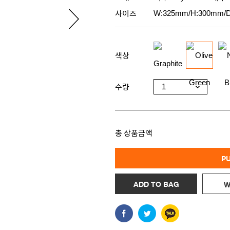
사이즈
W:325mm/H:300mm/
색상
수량
총 상품금액
P
ADD TO BAG
W