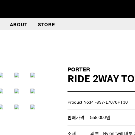
ABOUT
STORE
PORTER
RIDE 2WAY TO
Product No:PT-997-17078PT30
판매가격
558,000원
소재
외부 : Nylon twill 내부 :