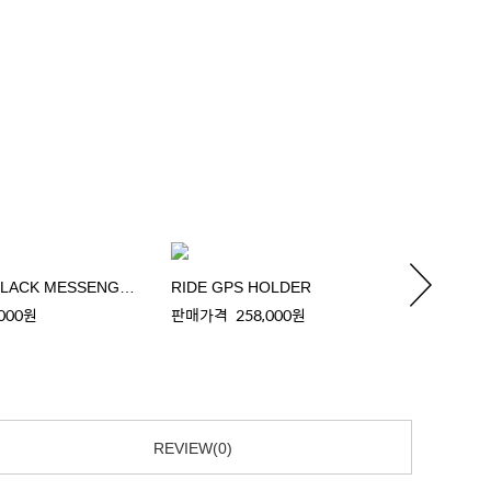
POTR RIDE BLACK MESSENGER BAG
RIDE GPS HOLDER
RIDE 
,000원
판매가격
258,000원
판매가
REVIEW(0)