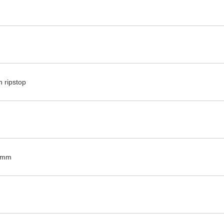
n ripstop
0mm