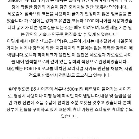
'SMOKY' 시리즈의 가장 큰 매력은 실에서 원단이 짜여지기까지의 각 공
정에 탁월한 장인의 기술이 담긴 오리지널 원단 '코듀라 덕'입니다.
세로줄에 짐바브웨 코튼을 사용하여 굵기가 일정하지 않은 얼룩줄을 뽑
았습니다.가로실에는 강하고 유연한 코듀라 1000 데니어를 사용하였습
니다.굵기가 다른 얼룩실을 짜는 것은 매우 어려우며, 오랜 세월 기른 일
본 장인의 기술과 연구로 평직을 할 수 있게 되었습니다.
이렇게 해서 태어난 「코듀라 덕」은, 코튼이 가지는 내추럴함과 나일론이
가지는 세기나 광택에 의한, 지금까지의 직물에는 없는 독특한 감촉이 매
력입니다.로텍과 하이테크가 융합된 이 원단은 세로실과 가로실로 차이
를 내어 염색함으로써 깊이 있는 풍미의 색상으로 완성되었습니다.
내장에는 PORTER 로고를 배치한 오리지널 자카드 원단을 채용해, 자립
적으로 만들면서 경량화도 도모하고 있습니다.
숄더백(S)은 B5 사이즈의 서류나 500ml의 페트병이 들어가는 사이즈
로, 평상시 사용이나 여행 등에 최적인 아이템입니다.내장 및 플랩을 올
린 가방 전면에 소품 수납에 편리한 소분 포켓을 갖추고 있습니다.본체
상부에 핸들을 구비하고 있기 때문에, 휴대 가능한 스타일로 휴대할 수도
있습니다.