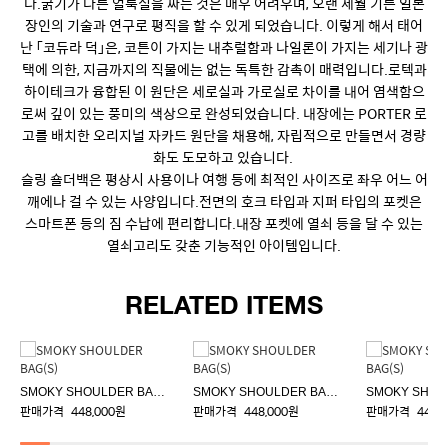
다.굵기가 다른 얼룩실을 짜는 것은 매우 어려우며, 오랜 세월 기른 일본
장인의 기술과 연구로 평직을 할 수 있게 되었습니다. 이렇게 해서 태어
난 「코듀라 덕」은, 코튼이 가지는 내추럴함과 나일론이 가지는 세기나 광
택에 의한, 지금까지의 직물에는 없는 독특한 감촉이 매력입니다.로텍과
하이테크가 융합된 이 원단은 세로실과 가로실로 차이를 내어 염색함으
로써 깊이 있는 풍미의 색상으로 완성되었습니다. 내장에는 PORTER 로
고를 배치한 오리지널 자카드 원단을 채용해, 자립적으로 만들면서 경량
화도 도모하고 있습니다.
슬링 숄더백은 평상시 사용이나 여행 등에 최적인 사이즈로 좌우 어느 어
깨에나 걸 수 있는 사양입니다.전면의 호크 타입과 지퍼 타입의 포켓은
스마트폰 등의 짐 수납에 편리합니다.내장 포켓에 열쇠 등을 달 수 있는
열쇠고리도 갖춘 기능적인 아이템입니다.
RELATED ITEMS
SMOKY SHOULDER BAG(S)
SMOKY SHOULDER BAG(S)
판매가격
448,000원
판매가격
448,000원
판매가격
448,