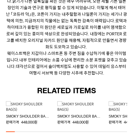
다.굵기가 다른 얼룩실을 짜는 것은 매우 어려우며, 오랜 세월 기른 일본
장인의 기술과 연구로 평직을 할 수 있게 되었습니다. 이렇게 해서 태어
난 「코듀라 덕」은, 코튼이 가지는 내추럴함과 나일론이 가지는 세기나 광
택에 의한, 지금까지의 직물에는 없는 독특한 감촉이 매력입니다.로텍과
하이테크가 융합된 이 원단은 세로실과 가로실로 차이를 내어 염색함으
로써 깊이 있는 풍미의 색상으로 완성되었습니다. 내장에는 PORTER 로
고를 배치한 오리지널 자카드 원단을 채용해, 자립적으로 만들면서 경량
화도 도모하고 있습니다.
웨이스트백은 지갑이나 스마트폰 등 주변 짐을 수납하기에 좋은 아이템
입니다.내부 인테리어에는 소품 수납에 편리한 소분 포켓을 갖추고 있습
니다.대각선으로 걸어서 숄더백처럼도 사용할 수 있어 데일리 유스부터
여행시 서브백 등 다양한 시추에 추천합니다.
RELATED ITEMS
SMOKY SHOULDER BAG(S)
SMOKY SHOULDER BAG(S)
판매가격
448,000원
판매가격
448,000원
판매가격
448,