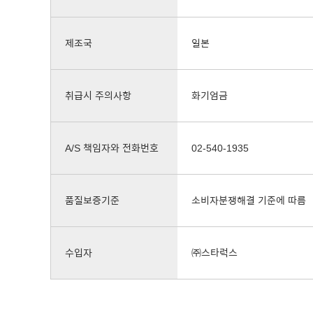
제조국
일본
취급시 주의사항
화기엄금
A/S 책임자와 전화번호
02-540-1935
품질보증기준
소비자분쟁해결 기준에 따름
수입자
㈜스타럭스