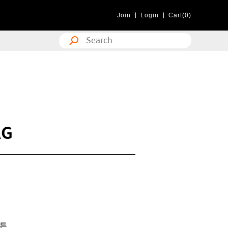
Join
Login
Cart(0)
AG
코튼