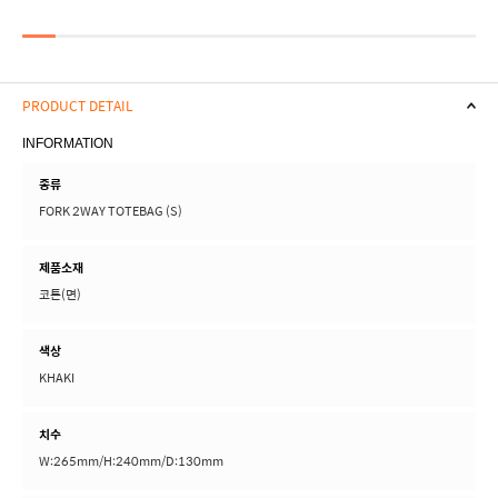
PRODUCT DETAIL
INFORMATION
종류
FORK 2WAY TOTEBAG (S)
제품소재
코튼(면)
색상
KHAKI
치수
W:265mm/H:240mm/D:130mm