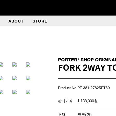
ABOUT
STORE
PORTER/ SHOP ORIGINA
FORK 2WAY TO
Product No:PT-381-27825PT30
판매가격
1,138,000원
소재
코튼(면)