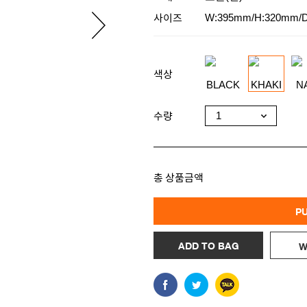
사이즈
W:395mm/H:320mm/
색상
수량
총 상품금액
P
ADD TO BAG
W