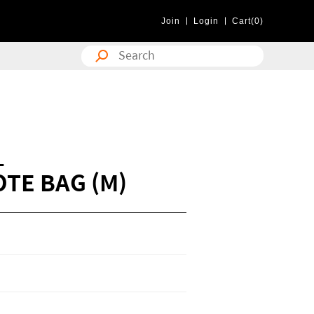
Join
Login
Cart(0)
L
TE BAG (M)