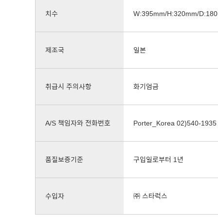
치수
W:395mm/H:320mm/D:18
제조국
일본
취급시 주의사항
화기엄금
A/S 책임자와 전화번호
Porter_Korea 02)540-1935
품질보증기준
구입일로부터 1년
수입자
㈜ 스타럭스