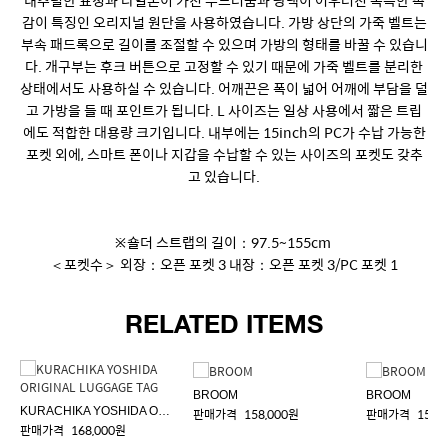
내추럴한 표정과 나일론이 가진 부드러움과 광택이 어우러진 독특한 촉
감이 특징인 오리지널 원단을 사용하였습니다. 가방 상단의 가죽 벨트는
부속 패드록으로 길이를 조절할 수 있으며 가방의 형태를 바꿀 수 있습니
다. 개구부는 후크 버튼으로 고정할 수 있기 때문에 가죽 벨트를 분리한
상태에서도 사용하실 수 있습니다. 어깨끈은 폭이 넓어 어깨에 부담을 덜
고 가방을 들 때 포인트가 됩니다. L 사이즈는 일상 사용에서 짧은 트립
에도 적합한 대용량 크기입니다. 내부에는 15inch의 PC가 수납 가능한
포켓 외에, 스마트 폰이나 지갑을 수납할 수 있는 사이즈의 포켓도 갖추
고 있습니다.
※숄더 스트랩의 길이：97.5~155cm
＜포켓수＞ 외장：오픈 포켓 3 내장：오픈 포켓 3/PC 포켓 1
RELATED ITEMS
BROOM
BROOM
KURACHIKA YOSHIDA ORIGINAL LUGGAGE TAG
판매가격
158,000원
판매가격
158,
판매가격
168,000원