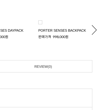
SES DAYPACK
PORTER SENSES BACKPACK
PORTE
,000원
판매가격
998,000원
판매가
REVIEW(0)