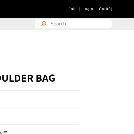
Join
Login
Cart(0)
OULDER BAG
나일론