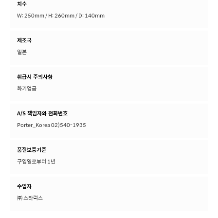
치수
W: 250mm / H: 260mm / D: 140mm
제조국
일본
취급시 주의사항
화기엄금
A/S 책임자와 전화번호
Porter_Korea 02)540-1935
품질보증기준
구입일로부터 1년
수입자
㈜ 스타럭스