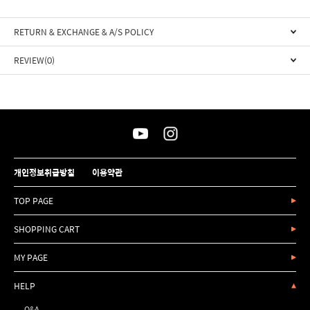
RETURN & EXCHANGE & A/S POLICY
REVIEW(0)
개인정보취급방침
이용약관
TOP PAGE
SHOPPING CART
MY PAGE
HELP
Q&A