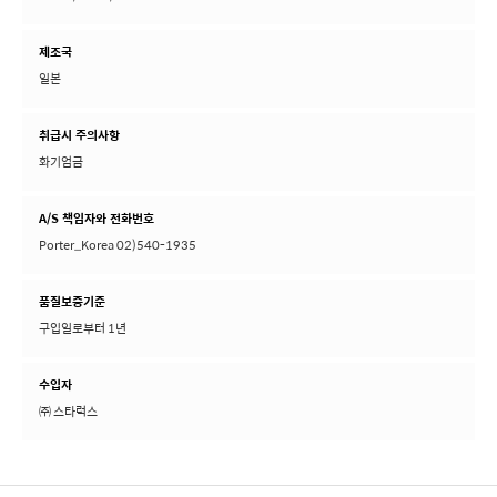
제조국
일본
취급시 주의사항
화기엄금
A/S 책임자와 전화번호
Porter_Korea 02)540-1935
품질보증기준
구입일로부터 1년
수입자
㈜ 스타럭스