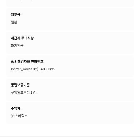
제조국
일본
취급시 주의사항
화기엄금
A/S 책임자와 전화번호
Porter_Korea 02)540-0895
품질보증기준
구입일로부터 1년
수입자
㈜ 스타럭스