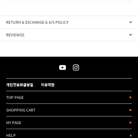
RETURN & EXCHANGE & A/S POLICY
REVIEW(0)
개인정보취급방침
이용약관
TOP PAGE
SHOPPING CART
MY PAGE
HELP