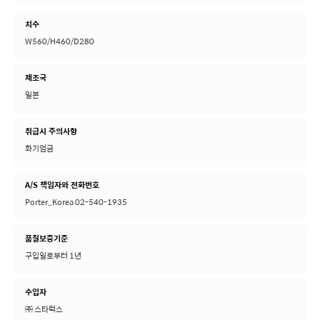
치수
W560/H460/D280
제조국
일본
취급시 주의사항
화기엄금
A/S 책임자와 전화번호
Porter_Korea 02-540-1935
품질보증기준
구입일로부터 1년
수입자
㈜ 스타럭스