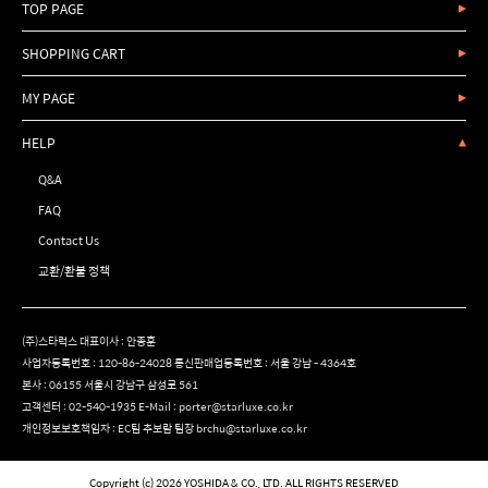
TOP PAGE
SHOPPING CART
MY PAGE
HELP
Q&A
FAQ
Contact Us
교환/환불 정책
(주)스타럭스 대표이사 : 안종훈
사업자등록번호 : 120-86-24028 통신판매업등록번호 : 서울 강남 - 4364호
본사 : 06155 서울시 강남구 삼성로 561
고객센터 :
02-540-1935
E-Mail :
porter@starluxe.co.kr
개인정보보호책임자 : EC팀 추보람 팀장 brchu@starluxe.co.kr
Copyright (c) 2026 YOSHIDA & CO., LTD. ALL RIGHTS RESERVED