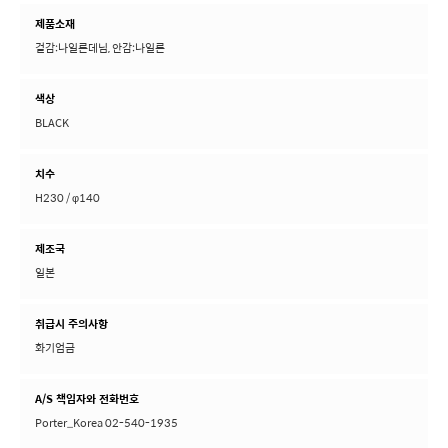
제품소재
겉감:나일론데님, 안감:나일론
색상
BLACK
치수
H230 / φ140
제조국
일본
취급시 주의사항
화기엄금
A/S 책임자와 전화번호
Porter_Korea 02-540-1935