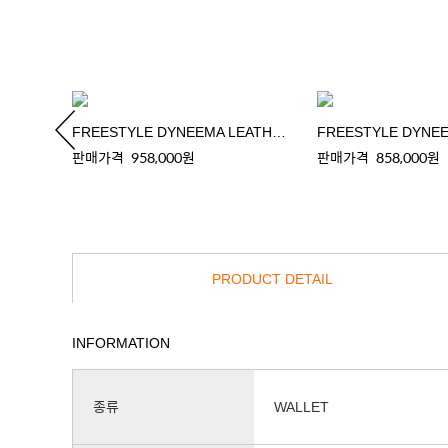
FREESTYLE DYNEEMA LEATHER MULTI COIN CASE
FREESTYLE DYNEEMA LEATHER SHOULDER BAG
판매가격
958,000원
판매가격
858,000원
PRODUCT DETAIL
INFORMATION
종류
WALLET