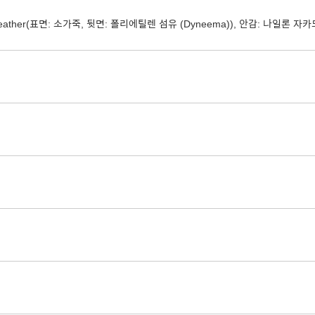
Leather(표면: 소가죽, 뒷면: 폴리에틸렌 섬유 (Dyneema)), 안감: 나일론 자카