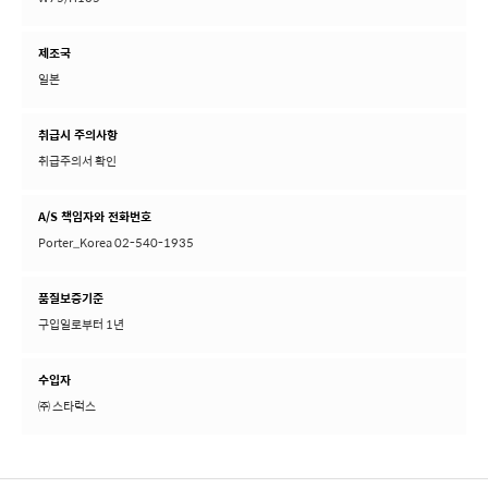
W75/H105
제조국
일본
취급시 주의사항
취급주의서 확인
A/S 책임자와 전화번호
Porter_Korea 02-540-1935
품질보증기준
구입일로부터 1년
수입자
㈜ 스타럭스