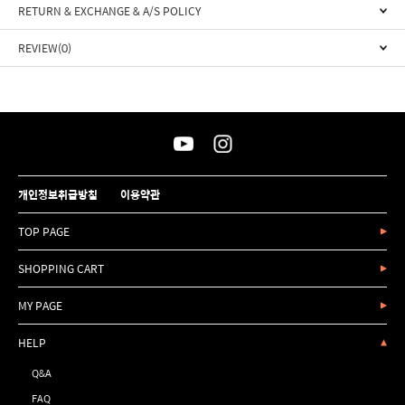
RETURN & EXCHANGE & A/S POLICY
REVIEW(0)
개인정보취급방침
이용약관
TOP PAGE
SHOPPING CART
MY PAGE
HELP
Q&A