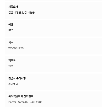
제품소재
겉감:나일론, 안감:나일론
색상
RED
치수
W300/H220
제조국
일본
취급시 주의사항
화기엄금
A/S 책임자와 전화번호
Porter_Korea 02-540-1935