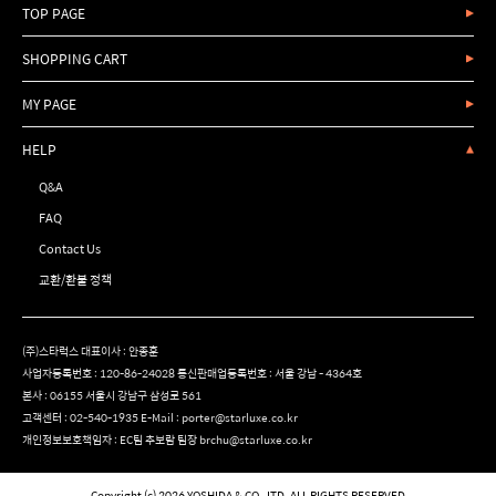
TOP PAGE
SHOPPING CART
MY PAGE
HELP
Q&A
FAQ
Contact Us
교환/환불 정책
(주)스타럭스 대표이사 : 안종훈
사업자등록번호 : 120-86-24028 통신판매업등록번호 : 서울 강남 - 4364호
본사 : 06155 서울시 강남구 삼성로 561
고객센터 :
02-540-1935
E-Mail :
porter@starluxe.co.kr
개인정보보호책임자 : EC팀 추보람 팀장 brchu@starluxe.co.kr
Copyright (c) 2026 YOSHIDA & CO., LTD. ALL RIGHTS RESERVED