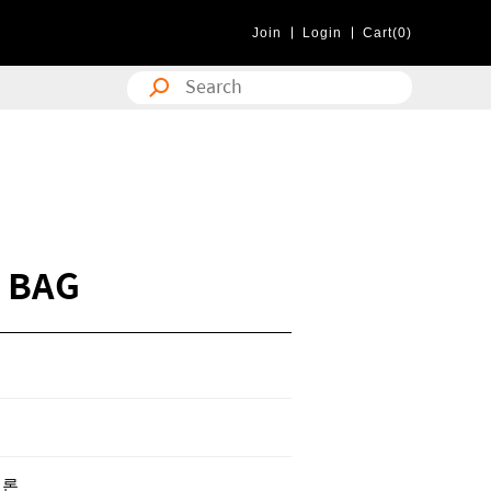
Join
Login
Cart(0)
 BAG
일론