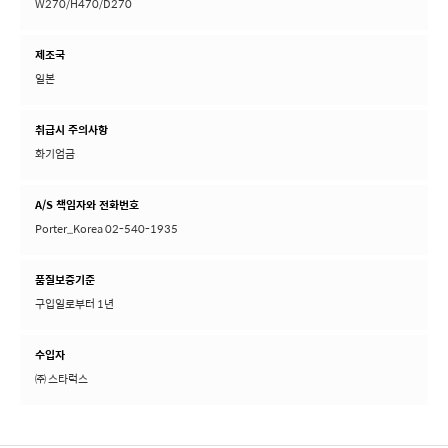
W270/H470/D270
제조국
일본
취급시 주의사항
화기엄금
A/S 책임자와 전화번호
Porter_Korea 02-540-1935
품질보증기준
구입일로부터 1년
수입자
㈜ 스타럭스