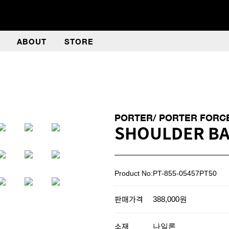
ABOUT
STORE
PORTER/ PORTER FORC
SHOULDER BA
Product No:PT-855-05457PT50
판매가격
388,000원
소재
나일론