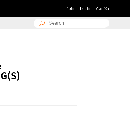
Join
Login
Cart(0)
E
G(S)