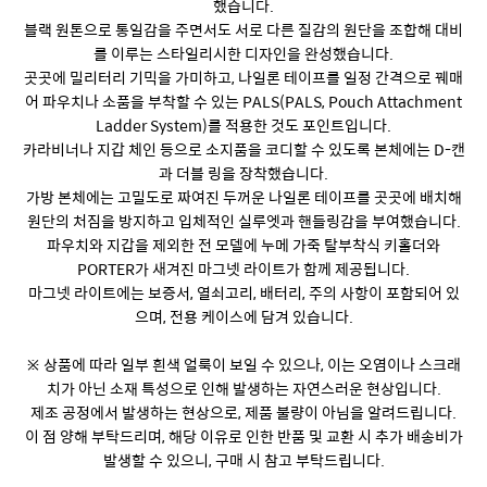
했습니다.
블랙 원톤으로 통일감을 주면서도 서로 다른 질감의 원단을 조합해 대비
를 이루는 스타일리시한 디자인을 완성했습니다.
곳곳에 밀리터리 기믹을 가미하고, 나일론 테이프를 일정 간격으로 꿰매
어 파우치나 소품을 부착할 수 있는 PALS(PALS, Pouch Attachment
Ladder System)를 적용한 것도 포인트입니다.
카라비너나 지갑 체인 등으로 소지품을 코디할 수 있도록 본체에는 D-캔
과 더블 링을 장착했습니다.
가방 본체에는 고밀도로 짜여진 두꺼운 나일론 테이프를 곳곳에 배치해
원단의 처짐을 방지하고 입체적인 실루엣과 핸들링감을 부여했습니다.
파우치와 지갑을 제외한 전 모델에 누메 가죽 탈부착식 키홀더와
PORTER가 새겨진 마그넷 라이트가 함께 제공됩니다.
마그넷 라이트에는 보증서, 열쇠고리, 배터리, 주의 사항이 포함되어 있
으며, 전용 케이스에 담겨 있습니다.
※ 상품에 따라 일부 흰색 얼룩이 보일 수 있으나, 이는 오염이나 스크래
치가 아닌 소재 특성으로 인해 발생하는 자연스러운 현상입니다.
제조 공정에서 발생하는 현상으로, 제품 불량이 아님을 알려드립니다.
이 점 양해 부탁드리며, 해당 이유로 인한 반품 및 교환 시 추가 배송비가
발생할 수 있으니, 구매 시 참고 부탁드립니다.